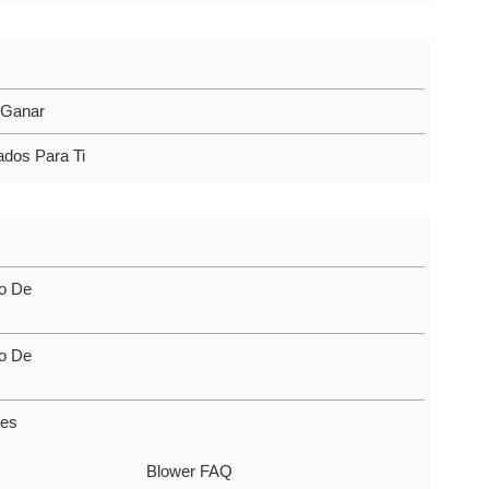
-Ganar
ados Para Ti
co De
co De
tes
Blower FAQ