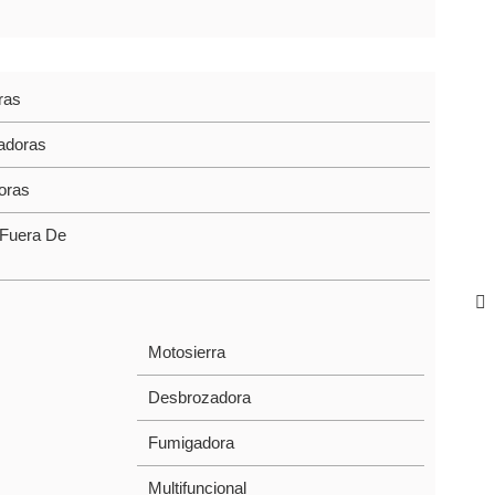
SORIOS
ras
adoras
oras
 Fuera De
Motosierra
Desbrozadora
Fumigadora
Multifuncional